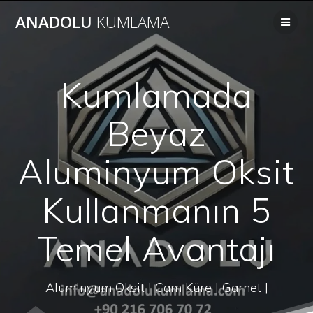
Skip
ANADOLU
KUMLAMA
to
content
Kumlamada
Beyaz
Aluminyum Oksit
Kullanmanın 5
Temel Avantajı
Aluminyum Oksit | Cam Küre | Garnet |