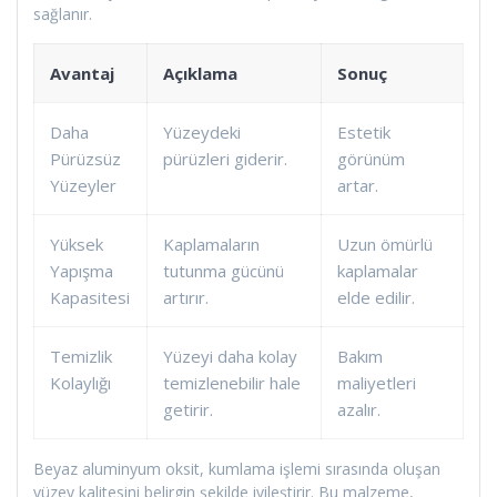
sağlanır.
Avantaj
Açıklama
Sonuç
Daha
Yüzeydeki
Estetik
Pürüzsüz
pürüzleri giderir.
görünüm
Yüzeyler
artar.
Yüksek
Kaplamaların
Uzun ömürlü
Yapışma
tutunma gücünü
kaplamalar
Kapasitesi
artırır.
elde edilir.
Temizlik
Yüzeyi daha kolay
Bakım
Kolaylığı
temizlenebilir hale
maliyetleri
getirir.
azalır.
Beyaz aluminyum oksit, kumlama işlemi sırasında oluşan
yüzey kalitesini belirgin şekilde iyileştirir. Bu malzeme,