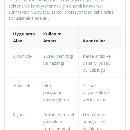
sektörlerde kaliteyi artırmak için önemli bir avantaj
sunmaktadır. Böylece, sektör profesyonelleri daha kaliteli
sonuçlar elde edebilir.
Uygulama
Kullanım
Alanı
Amacı
Avantajlar
Otomotiv
Yüzey temizliği
Kalite artışı ve
ve hazırlığı
daha iyi yüzey
pürüzlülüğü
Havacılık
Metal
Yüksek
parçaların
dayanıklılık ve
yüzey işleme
performans
İnşaat
Beton ve metal
Uzun ömürlü
yüzeylerin
sonuçlar ve
temizlenmesi
düşük toz