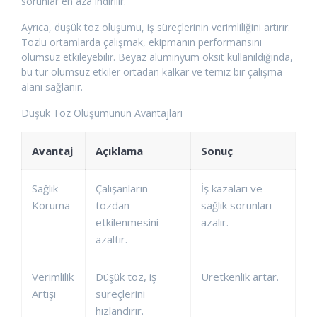
sorunlar en aza indirilir.
Ayrıca, düşük toz oluşumu, iş süreçlerinin verimliliğini artırır.
Tozlu ortamlarda çalışmak, ekipmanın performansını
olumsuz etkileyebilir. Beyaz aluminyum oksit kullanıldığında,
bu tür olumsuz etkiler ortadan kalkar ve temiz bir çalışma
alanı sağlanır.
Düşük Toz Oluşumunun Avantajları
Avantaj
Açıklama
Sonuç
Sağlık
Çalışanların
İş kazaları ve
Koruma
tozdan
sağlık sorunları
etkilenmesini
azalır.
azaltır.
Verimlilik
Düşük toz, iş
Üretkenlik artar.
Artışı
süreçlerini
hızlandırır.