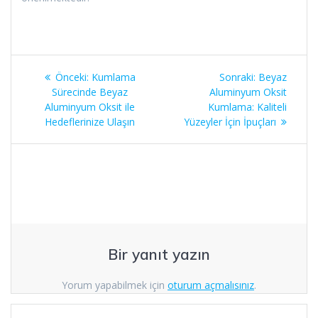
Yazı
Önceki
Sonraki
Önceki:
Kumlama
Sonraki:
Beyaz
gezinmesi
yazı:
yazı:
Sürecinde Beyaz
Aluminyum Oksit
Aluminyum Oksit ile
Kumlama: Kaliteli
Hedeflerinize Ulaşın
Yüzeyler İçin İpuçları
Bir yanıt yazın
Yorum yapabilmek için
oturum açmalısınız
.