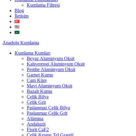
Kumlama Filtresi
Blog
İletişim
Anadolu
Kumlama
Kumlama Kumları
Beyaz Aluminyum Oksit
Kahverengi Aluminyum Oksit
Pembe Aluminyum Oksit
Garnet Kumu
Cam Küre
Mavi Aluminyum Oksit
Bazalt Kumu
Çelik Bilya
Çelik Grit
Paslanmaz Çelik Bilya
Paslanmaz Çelik Grit
Alümina
Andaluzit
Florit CaF2
Çelik Kesme Tel Granül