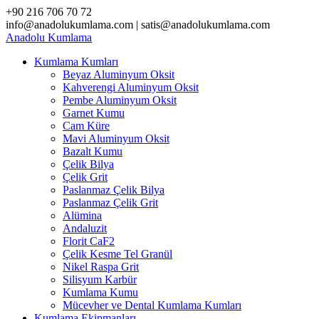
Skip
+90 216 706 70 72
to
info@anadolukumlama.com | satis@anadolukumlama.com
content
Anadolu
Kumlama
Kumlama Kumları
Beyaz Aluminyum Oksit
Kahverengi Aluminyum Oksit
Pembe Aluminyum Oksit
Garnet Kumu
Cam Küre
Mavi Aluminyum Oksit
Bazalt Kumu
Çelik Bilya
Çelik Grit
Paslanmaz Çelik Bilya
Paslanmaz Çelik Grit
Alümina
Andaluzit
Florit CaF2
Çelik Kesme Tel Granül
Nikel Raspa Grit
Silisyum Karbür
Kumlama Kumu
Mücevher ve Dental Kumlama Kumları
Kumlama Ekipmanları