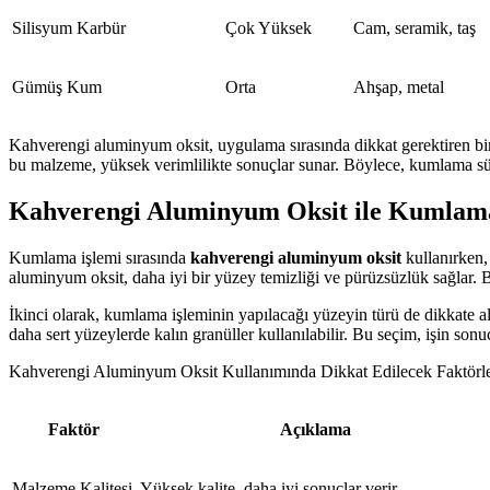
Silisyum Karbür
Çok Yüksek
Cam, seramik, taş
Gümüş Kum
Orta
Ahşap, metal
Kahverengi aluminyum oksit, uygulama sırasında dikkat gerektiren birk
bu malzeme, yüksek verimlilikte sonuçlar sunar. Böylece, kumlama süreci
Kahverengi Aluminyum Oksit ile Kumlama
Kumlama işlemi sırasında
kahverengi aluminyum oksit
kullanırken,
aluminyum oksit, daha iyi bir yüzey temizliği ve pürüzsüzlük sağlar. 
İkinci olarak, kumlama işleminin yapılacağı yüzeyin türü de dikkate alı
daha sert yüzeylerde kalın granüller kullanılabilir. Bu seçim, işin son
Kahverengi Aluminyum Oksit Kullanımında Dikkat Edilecek Faktörl
Faktör
Açıklama
Malzeme Kalitesi
Yüksek kalite, daha iyi sonuçlar verir.