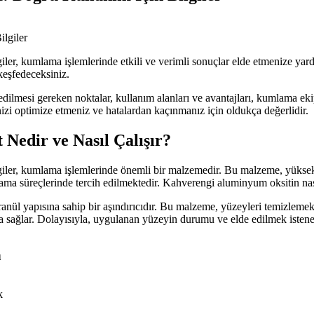
, kumlama işlemlerinde etkili ve verimli sonuçlar elde etmenize yardı
keşfedeceksiniz.
edilmesi gereken noktalar, kullanım alanları ve avantajları, kumlama
izi optimize etmeniz ve hatalardan kaçınmanız için oldukça değerlidir.
edir ve Nasıl Çalışır?
 kumlama işlemlerinde önemli bir malzemedir. Bu malzeme, yüksek sert
ama süreçlerinde tercih edilmektedir. Kahverengi aluminyum oksitin nasıl
anül yapısına sahip bir aşındırıcıdır. Bu malzeme, yüzeyleri temizlemek
rma sağlar. Dolayısıyla, uygulanan yüzeyin durumu ve elde edilmek iste
ı
k