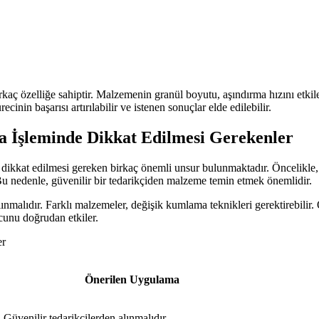
aç özelliğe sahiptir. Malzemenin granül boyutu, aşındırma hızını etkile
nin başarısı artırılabilir ve istenen sonuçlar elde edilebilir.
 İşleminde Dikkat Edilmesi Gerekenler
 dikkat edilmesi gereken birkaç önemli unsur bulunmaktadır. Öncelikle, 
Bu nedenle, güvenilir bir tedarikçiden malzeme temin etmek önemlidir.
nmalıdır. Farklı malzemeler, değişik kumlama teknikleri gerektirebilir. Ö
ucunu doğrudan etkiler.
er
Önerilen Uygulama
Güvenilir tedarikçilerden alınmalıdır.