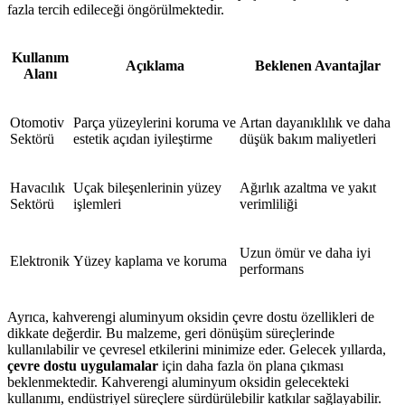
fazla tercih edileceği öngörülmektedir.
Kullanım
Açıklama
Beklenen Avantajlar
Alanı
Otomotiv
Parça yüzeylerini koruma ve
Artan dayanıklılık ve daha
Sektörü
estetik açıdan iyileştirme
düşük bakım maliyetleri
Havacılık
Uçak bileşenlerinin yüzey
Ağırlık azaltma ve yakıt
Sektörü
işlemleri
verimliliği
Uzun ömür ve daha iyi
Elektronik
Yüzey kaplama ve koruma
performans
Ayrıca, kahverengi aluminyum oksidin çevre dostu özellikleri de
dikkate değerdir. Bu malzeme, geri dönüşüm süreçlerinde
kullanılabilir ve çevresel etkilerini minimize eder. Gelecek yıllarda,
çevre dostu uygulamalar
için daha fazla ön plana çıkması
beklenmektedir. Kahverengi aluminyum oksidin gelecekteki
kullanımı, endüstriyel süreçlere sürdürülebilir katkılar sağlayabilir.