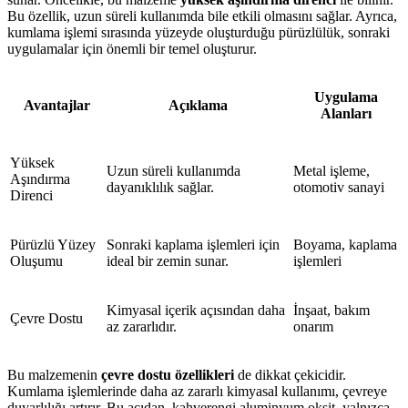
Bu özellik, uzun süreli kullanımda bile etkili olmasını sağlar. Ayrıca,
kumlama işlemi sırasında yüzeyde oluşturduğu pürüzlülük, sonraki
uygulamalar için önemli bir temel oluşturur.
Uygulama
Avantajlar
Açıklama
Alanları
Yüksek
Uzun süreli kullanımda
Metal işleme,
Aşındırma
dayanıklılık sağlar.
otomotiv sanayi
Direnci
Pürüzlü Yüzey
Sonraki kaplama işlemleri için
Boyama, kaplama
Oluşumu
ideal bir zemin sunar.
işlemleri
Kimyasal içerik açısından daha
İnşaat, bakım
Çevre Dostu
az zararlıdır.
onarım
Bu malzemenin
çevre dostu özellikleri
de dikkat çekicidir.
Kumlama işlemlerinde daha az zararlı kimyasal kullanımı, çevreye
duyarlılığı artırır. Bu açıdan, kahverengi aluminyum oksit, yalnızca