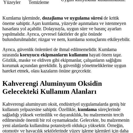
Yüzeyler
Temizleme
Kumlama işleminde,
dozajlama ve uygulama süresi
de kritik
öneme sahiptir. Aşırı kumlama, yüzeyde aşınmalara ve istenmeyen
hasarlara yol açabilir. Dolayısıyla, uygun süre ve basınç ayarları
yapılmalıdır. Ayrıca, çevresel faktörler de göz önünde
bulundurulmalıdır; rüzgar ve nem, kumlama sonuçlarını etkileyebilir.
Ayrıca, güvenlik önlemleri de ihmal edilmemelidir. Kumlama
sırasında
koruyucu ekipmanların kullanımı
hayati önem taşır.
Gözlük, maske ve eldiven gibi ekipmanlar, çalışanların sağlığını
korumak açısından gereklidir. İş güvenliği yönetmeliklerine uygun
hareket etmek, olası kazaların önüne geçecektir.
Kahverengi Aluminyum Oksidin
Gelecekteki Kullanım Alanları
Kahverengi aluminyum oksit, endüstriyel uygulamalarda geniş bir
kullanım yelpazesine sahiptir. Özellikle,
kumlama
süreçlerinde
sağladığı yüksek verimlilik ve dayanıklılık, bu malzemenin tercih
edilmesinde önemli bir rol oynamaktadır. Gelecekte, bu malzemenin
yeni alanlarda kullanılma potansiyeli oldukça yüksektir. Örneğin,
otomotiv ve havacılık sektörlerinde yüzey işleme işlemleri için daha