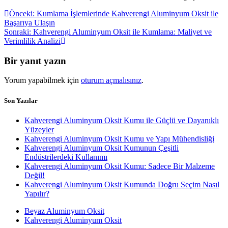
Yazı
Önceki
Önceki:
Kumlama İşlemlerinde Kahverengi Aluminyum Oksit ile
yazı:
Başarıya Ulaşın
gezinmesi
Sonraki
Sonraki:
Kahverengi Aluminyum Oksit ile Kumlama: Maliyet ve
yazı:
Verimlilik Analizi
Bir yanıt yazın
Yorum yapabilmek için
oturum açmalısınız
.
Son Yazılar
Kahverengi Aluminyum Oksit Kumu ile Güçlü ve Dayanıklı
Yüzeyler
Kahverengi Aluminyum Oksit Kumu ve Yapı Mühendisliği
Kahverengi Aluminyum Oksit Kumunun Çeşitli
Endüstrilerdeki Kullanımı
Kahverengi Aluminyum Oksit Kumu: Sadece Bir Malzeme
Değil!
Kahverengi Aluminyum Oksit Kumunda Doğru Seçim Nasıl
Yapılır?
Beyaz Aluminyum Oksit
Kahverengi Aluminyum Oksit