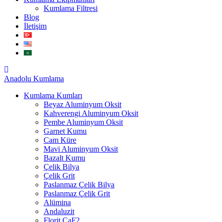
Kumlama Filtresi
Blog
İletişim
Anadolu
Kumlama
Kumlama Kumları
Beyaz Aluminyum Oksit
Kahverengi Aluminyum Oksit
Pembe Aluminyum Oksit
Garnet Kumu
Cam Küre
Mavi Aluminyum Oksit
Bazalt Kumu
Çelik Bilya
Çelik Grit
Paslanmaz Çelik Bilya
Paslanmaz Çelik Grit
Alümina
Andaluzit
Florit CaF2