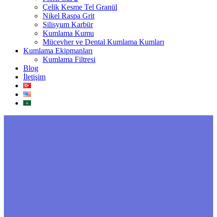
Çelik Kesme Tel Granül
Nikel Raspa Grit
Silisyum Karbür
Kumlama Kumu
Mücevher ve Dental Kumlama Kumları
Kumlama Ekipmanları
Kumlama Filtresi
Blog
İletişim