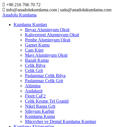
Skip
+90 216 706 70 72
to
info@anadolukumlama.com | satis@anadolukumlama.com
content
Anadolu
Kumlama
Kumlama Kumları
Beyaz Aluminyum Oksit
Kahverengi Aluminyum Oksit
Pembe Aluminyum Oksit
Garnet Kumu
Cam Küre
Mavi Aluminyum Oksit
Bazalt Kumu
Çelik Bilya
Çelik Grit
Paslanmaz Çelik Bilya
Paslanmaz Çelik Grit
Alümina
Andaluzit
Florit CaF2
Çelik Kesme Tel Granül
Nikel Raspa Grit
Silisyum Karbür
Kumlama Kumu
Mücevher ve Dental Kumlama Kumları
Kumlama Ekipmanları