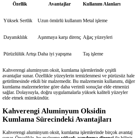
Özellik
Avantajlar
Kullanım Alanları
Yüksek Sertlik
Uzun ömürlü kullanım
Metal işleme
Dayanıklılık
Aşınmaya karşı direnç
Ağaç yüzeyleri
Pürüzlülük Artışı
Daha iyi yapışma
Taş işleme
Kahverengi aluminyum oksit, kumlama işlemlerinde çeşitli
avantajlar sunar. Özellikle yüzeylerin temizlenmesi ve pürüzsüz hale
getirilmesinde etkili bir malzemedir. Bu malzemenin kullanımı, diğer
kumlama malzemelerine göre daha verimli sonuçlar elde etmenizi
sağlar. Dolayısıyla, doğru uygulamalarla yüksek kaliteli yüzeyler
elde etmek mümkündür.
Kahverengi Aluminyum Oksidin
Kumlama Sürecindeki Avantajları
Kahverengi aluminyum oksit, kumlama işlemlerinde birçok avantaj
sunar. Öncelikle, bu malzeme
yüksek aşındırma direnci
ile bilinir.