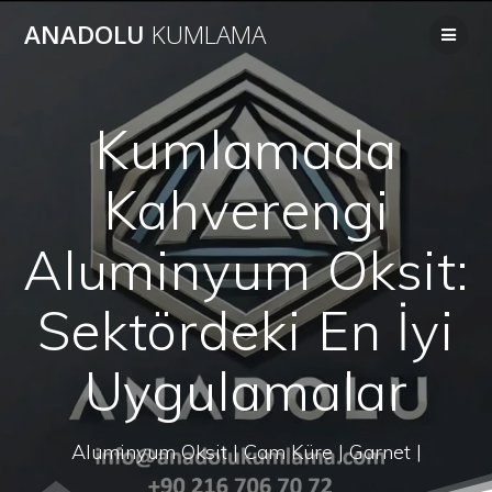
Skip
ANADOLU
KUMLAMA
to
content
Kumlamada
Kahverengi
Aluminyum Oksit:
Sektördeki En İyi
Uygulamalar
Aluminyum Oksit | Cam Küre | Garnet |