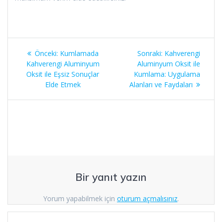
Yazı
Önceki
Sonraki
Önceki:
Kumlamada
Sonraki:
Kahverengi
gezinmesi
yazı:
yazı:
Kahverengi Aluminyum
Aluminyum Oksit ile
Oksit ile Eşsiz Sonuçlar
Kumlama: Uygulama
Elde Etmek
Alanları ve Faydaları
Bir yanıt yazın
Yorum yapabilmek için
oturum açmalısınız
.