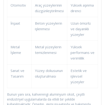
Otomotiv
Araç yüzeylerinin
Yüksek aşınma
düzgünleştirilmesi
direnci
İnşaat
Beton yüzeylerin
Uzun ömürlü
işlenmesi
ve dayanıklı
yüzeyler
Metal
Metal yüzeylerin
Yüksek
İşleme
temizlenmesi
performans ve
verimlilik
Sanat ve
Yüzey dokusunun
Estetik ve
Tasarım
oluşturulması
işlevsel
yüzeyler
Bunun yanı sıra, kahverengi aluminyum oksit, çeşitli
endüstriyel uygulamalarda da etkili bir şekilde
kullanılmaktadır. Örneğin, gemi inşaatında ve bakımında