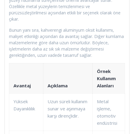
yüzey hazırlama süreçlerinde önemli avantajlar sunar.
Özellikle metal yüzeylerin temizlenmesi ve
pürüzsüzleştirilmesi açısından etkili bir seçenek olarak öne
çıkar.
Bunun yanı sıra, kahverengi aluminyum oksit kullanımı,
maliyet etkinliği açısından da avantaj sağlar. Diğer kumlama
malzemelerine göre daha uzun ömürlüdür. Böylece,
işletmelerin daha az sık sık malzeme değiştirmesi
gerektiğinden, uzun vadede tasarruf sağlar.
Örnek
Kullanım
Avantaj
Açıklama
Alanları
Yüksek
Uzun süreli kullanım
Metal
Dayanıklılık
sunar ve aşınmaya
işleme,
karşı dirençlidir.
otomotiv
endüstrisi