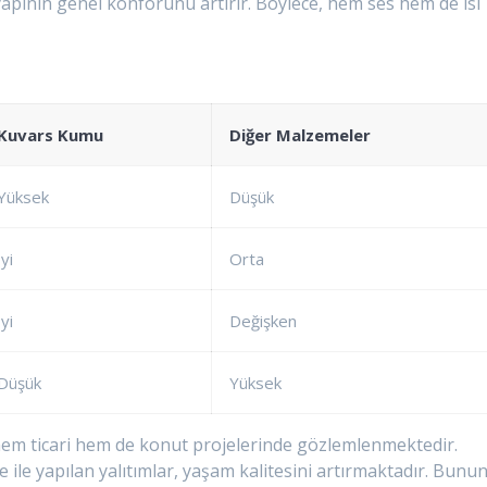
yapının genel konforunu artırır. Böylece, hem ses hem de ısı
Kuvars Kumu
Diğer Malzemeler
Yüksek
Düşük
İyi
Orta
İyi
Değişken
Düşük
Yüksek
hem ticari hem de konut projelerinde gözlemlenmektedir.
ile yapılan yalıtımlar, yaşam kalitesini artırmaktadır. Bunu