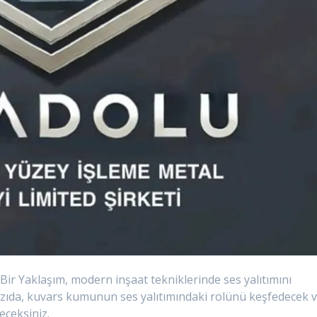
 Bir Yaklaşım, modern inşaat tekniklerinde ses yalıtımını
yazıda, kuvars kumunun ses yalıtımındaki rolünü keşfedecek 
eceksiniz.