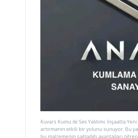
Kuvars Kumu ile Ses Yalıtımı: İnşaatta Yeni
artırmanın etkili bir yolunu sunuyor. Bu 
bu malzemenin sağladığı avantajları öğren