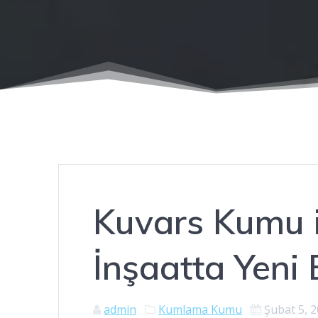
Kuvars Kumu il
İnşaatta Yeni 
admin
Kumlama Kumu
Şubat 5, 