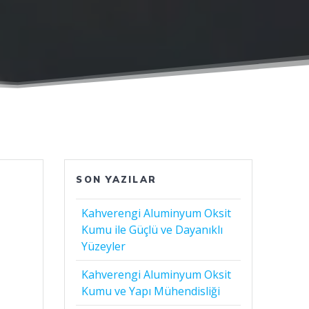
SON YAZILAR
Kahverengi Aluminyum Oksit
Kumu ile Güçlü ve Dayanıklı
Yüzeyler
Kahverengi Aluminyum Oksit
Kumu ve Yapı Mühendisliği