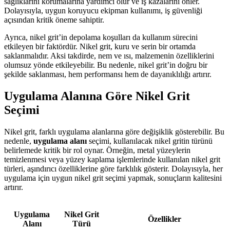
sağlıklarını korumalarına yardımcı olur ve iş kazalarını önler.
Dolayısıyla, uygun koruyucu ekipman kullanımı, iş güvenliği
açısından kritik öneme sahiptir.
Ayrıca, nikel grit’in depolama koşulları da kullanım sürecini
etkileyen bir faktördür. Nikel grit, kuru ve serin bir ortamda
saklanmalıdır. Aksi takdirde, nem ve ısı, malzemenin özelliklerini
olumsuz yönde etkileyebilir. Bu nedenle, nikel grit’in doğru bir
şekilde saklanması, hem performansı hem de dayanıklılığı artırır.
Uygulama Alanına Göre Nikel Grit
Seçimi
Nikel grit, farklı uygulama alanlarına göre değişiklik gösterebilir. Bu
nedenle,
uygulama alanı
seçimi, kullanılacak nikel gritin türünü
belirlemede kritik bir rol oynar. Örneğin, metal yüzeylerin
temizlenmesi veya yüzey kaplama işlemlerinde kullanılan nikel grit
türleri, aşındırıcı özelliklerine göre farklılık gösterir. Dolayısıyla, her
uygulama için uygun nikel grit seçimi yapmak, sonuçların kalitesini
artırır.
Uygulama
Nikel Grit
Özellikler
Alanı
Türü