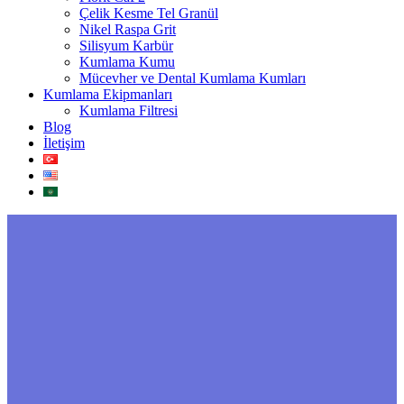
Çelik Kesme Tel Granül
Nikel Raspa Grit
Silisyum Karbür
Kumlama Kumu
Mücevher ve Dental Kumlama Kumları
Kumlama Ekipmanları
Kumlama Filtresi
Blog
İletişim