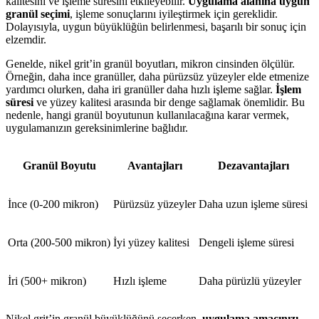
kalitesini ve işleme süresini etkileyebilir.
Uygulama alanına uygun
granül seçimi
, işleme sonuçlarını iyileştirmek için gereklidir.
Dolayısıyla, uygun büyüklüğün belirlenmesi, başarılı bir sonuç için
elzemdir.
Genelde, nikel grit’in granül boyutları, mikron cinsinden ölçülür.
Örneğin, daha ince granüller, daha pürüzsüz yüzeyler elde etmenize
yardımcı olurken, daha iri granüller daha hızlı işleme sağlar.
İşlem
süresi
ve yüzey kalitesi arasında bir denge sağlamak önemlidir. Bu
nedenle, hangi granül boyutunun kullanılacağına karar vermek,
uygulamanızın gereksinimlerine bağlıdır.
Granül Boyutu
Avantajları
Dezavantajları
İnce (0-200 mikron)
Pürüzsüz yüzeyler
Daha uzun işleme süresi
Orta (200-500 mikron)
İyi yüzey kalitesi
Dengeli işleme süresi
İri (500+ mikron)
Hızlı işleme
Daha pürüzlü yüzeyler
Nikel grit’in granül büyüklüğünü seçerken,
uygulama amacınızı