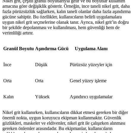
Nikel grit, çeşitli granül boyutlarıyla gelir ve bu boyutlar kullanım
amacına göre değişiklik gösterir. Örneğin, ince taneli nikel grit, daha
fazla pürüzsüzlük sağlarken, kalın taneli olanlar daha fazla aşındırma
gücüne sahiptir. Bu özellikler, kullanıcıların belirli uygulamalara
uygun nikel grit seçmelerine olanak tanır. Ayrıca, nikel grit’in doğru
bir şekilde depolanması ve kullanılması, hem güvenliği hem de
verimliliği artırır.
Granül Boyutu
Aşındırma Gücü
Uygulama Alanı
İnce
Düşük
Pürüzsüz yüzeyler için
Orta
Orta
Genel yüzey işleme
Kalın
Yüksek
Aşındırıcı uygulamalar
Nikel grit kullanırken, kullanıcıların dikkat etmesi gereken bir diğer
önemli nokta, uygun koruyucu ekipman kullanmaktır. Güvenlik
gözlükleri, maskeler ve eldivenler, nikel grit ile çalışırken alınması
gereken önlemler arasındadır. Bu ekipmanlar, kullanıcıların