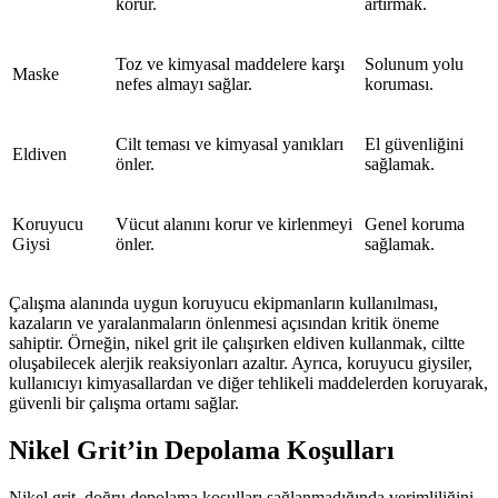
korur.
artırmak.
Toz ve kimyasal maddelere karşı
Solunum yolu
Maske
nefes almayı sağlar.
koruması.
Cilt teması ve kimyasal yanıkları
El güvenliğini
Eldiven
önler.
sağlamak.
Koruyucu
Vücut alanını korur ve kirlenmeyi
Genel koruma
Giysi
önler.
sağlamak.
Çalışma alanında uygun koruyucu ekipmanların kullanılması,
kazaların ve yaralanmaların önlenmesi açısından kritik öneme
sahiptir. Örneğin, nikel grit ile çalışırken eldiven kullanmak, ciltte
oluşabilecek alerjik reaksiyonları azaltır. Ayrıca, koruyucu giysiler,
kullanıcıyı kimyasallardan ve diğer tehlikeli maddelerden koruyarak,
güvenli bir çalışma ortamı sağlar.
Nikel Grit’in Depolama Koşulları
Nikel grit, doğru depolama koşulları sağlanmadığında verimliliğini