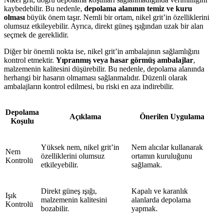
kaybedebilir. Bu nedenle,
depolama alanının temiz ve kuru
olması
büyük önem taşır. Nemli bir ortam, nikel grit’in özelliklerini
olumsuz etkileyebilir. Ayrıca, direkt güneş ışığından uzak bir alan
seçmek de gereklidir.
Diğer bir önemli nokta ise, nikel grit’in ambalajının sağlamlığını
kontrol etmektir.
Yıpranmış veya hasar görmüş ambalajlar
,
malzemenin kalitesini düşürebilir. Bu nedenle, depolama alanında
herhangi bir hasarın olmaması sağlanmalıdır. Düzenli olarak
ambalajların kontrol edilmesi, bu riski en aza indirebilir.
Depolama
Açıklama
Önerilen Uygulama
Koşulu
Yüksek nem, nikel grit’in
Nem alıcılar kullanarak
Nem
özelliklerini olumsuz
ortamın kuruluğunu
Kontrolü
etkileyebilir.
sağlamak.
Direkt güneş ışığı,
Kapalı ve karanlık
Işık
malzemenin kalitesini
alanlarda depolama
Kontrolü
bozabilir.
yapmak.