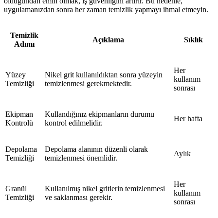
olduğundan emin olmak, iş güvenliğini artırır. Bu nedenle,
uygulamanızdan sonra her zaman temizlik yapmayı ihmal etmeyin.
Temizlik
Açıklama
Sıklık
Adımı
Her
Yüzey
Nikel grit kullanıldıktan sonra yüzeyin
kullanım
Temizliği
temizlenmesi gerekmektedir.
sonrası
Ekipman
Kullandığınız ekipmanların durumu
Her hafta
Kontrolü
kontrol edilmelidir.
Depolama
Depolama alanının düzenli olarak
Aylık
Temizliği
temizlenmesi önemlidir.
Her
Granül
Kullanılmış nikel gritlerin temizlenmesi
kullanım
Temizliği
ve saklanması gerekir.
sonrası