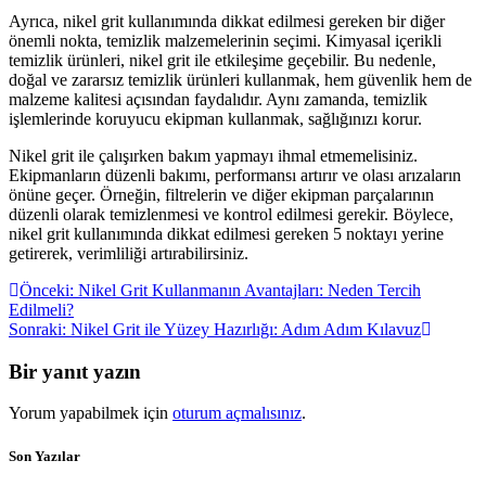
Ayrıca, nikel grit kullanımında dikkat edilmesi gereken bir diğer
önemli nokta, temizlik malzemelerinin seçimi. Kimyasal içerikli
temizlik ürünleri, nikel grit ile etkileşime geçebilir. Bu nedenle,
doğal ve zararsız temizlik ürünleri kullanmak, hem güvenlik hem de
malzeme kalitesi açısından faydalıdır. Aynı zamanda, temizlik
işlemlerinde koruyucu ekipman kullanmak, sağlığınızı korur.
Nikel grit ile çalışırken bakım yapmayı ihmal etmemelisiniz.
Ekipmanların düzenli bakımı, performansı artırır ve olası arızaların
önüne geçer. Örneğin, filtrelerin ve diğer ekipman parçalarının
düzenli olarak temizlenmesi ve kontrol edilmesi gerekir. Böylece,
nikel grit kullanımında dikkat edilmesi gereken 5 noktayı yerine
getirerek, verimliliği artırabilirsiniz.
Yazı
Önceki
Önceki:
Nikel Grit Kullanmanın Avantajları: Neden Tercih
yazı:
Edilmeli?
gezinmesi
Sonraki
Sonraki:
Nikel Grit ile Yüzey Hazırlığı: Adım Adım Kılavuz
yazı:
Bir yanıt yazın
Yorum yapabilmek için
oturum açmalısınız
.
Son Yazılar