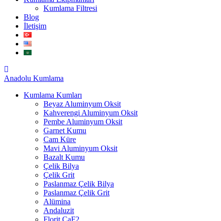
Kumlama Filtresi
Blog
İletişim
Anadolu
Kumlama
Kumlama Kumları
Beyaz Aluminyum Oksit
Kahverengi Aluminyum Oksit
Pembe Aluminyum Oksit
Garnet Kumu
Cam Küre
Mavi Aluminyum Oksit
Bazalt Kumu
Çelik Bilya
Çelik Grit
Paslanmaz Çelik Bilya
Paslanmaz Çelik Grit
Alümina
Andaluzit
Florit CaF2