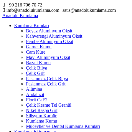
Skip
+90 216 706 70 72
to
info@anadolukumlama.com | satis@anadolukumlama.com
content
Anadolu
Kumlama
Kumlama Kumları
Beyaz Aluminyum Oksit
Kahverengi Aluminyum Oksit
Pembe Aluminyum Oksit
Garnet Kumu
Cam Küre
Mavi Aluminyum Oksit
Bazalt Kumu
Çelik Bilya
Çelik Grit
Paslanmaz Çelik Bilya
Paslanmaz Çelik Grit
Alümina
Andaluzit
Florit CaF2
Çelik Kesme Tel Granül
Nikel Raspa Grit
Silisyum Karbür
Kumlama Kumu
Mücevher ve Dental Kumlama Kumları
Kumlama Ekipmanları