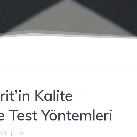
it’in Kalite
e Test Yöntemleri
2026
|
0