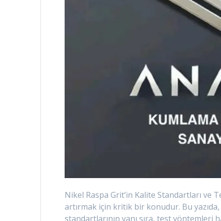
Nikel Raspa Grit’in Kalite Standartları ve T
artırmak için kritik bir konudur. Bu yazıda, 
standartlarının yanı sıra, test yöntemleri h