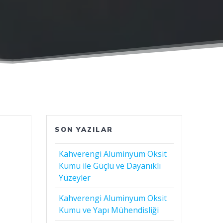
SON YAZILAR
Kahverengi Aluminyum Oksit
Kumu ile Güçlü ve Dayanıklı
Yüzeyler
Kahverengi Aluminyum Oksit
Kumu ve Yapı Mühendisliği