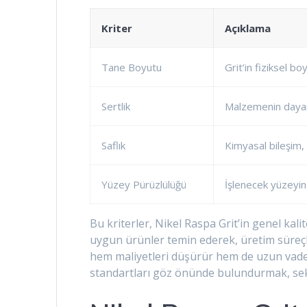
Kriter
Açıklama
Tane Boyutu
Grit’in fiziksel boy
Sertlik
Malzemenin dayanıkl
Saflık
Kimyasal bileşim, 
Yüzey Pürüzlülüğü
İşlenecek yüzeyin k
Bu kriterler, Nikel Raspa Grit’in genel kali
uygun ürünler temin ederek, üretim süreçler
hem maliyetleri düşürür hem de uzun vadede
standartları göz önünde bulundurmak, sektö