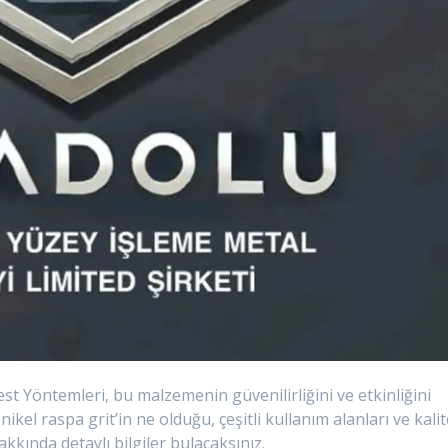
est Yöntemleri, bu malzemenin güvenilirliğini ve etkinliğini
nikel raspa grit’in ne olduğu, çeşitli kullanım alanları ve kali
akkında detaylı bilgiler bulacaksınız.