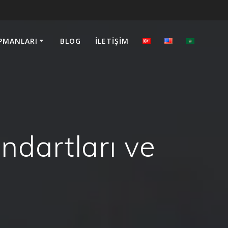
PMANLARI
BLOG
İLETIŞIM
andartları ve