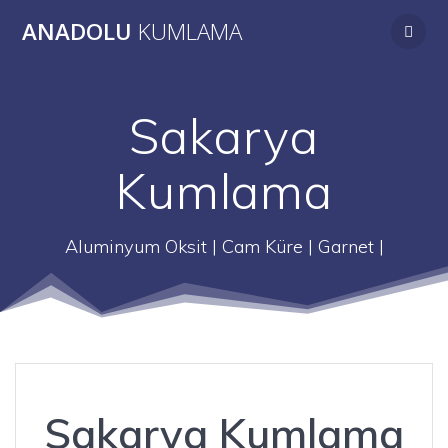
Skip
ANADOLU
KUMLAMA
to
content
Sakarya
Kumlama
Aluminyum Oksit | Cam Küre | Garnet |
Sakarya Kumlama