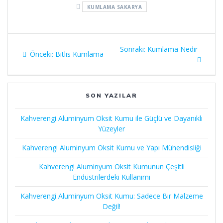
KUMLAMA SAKARYA
Yazı
Sonraki:
Sonraki
Kumlama Nedir
Önceki:
Önceki
Bitlis Kumlama
gezinmesi
yazı:
yazı:
SON YAZILAR
Kahverengi Aluminyum Oksit Kumu ile Güçlü ve Dayanıklı
Yüzeyler
Kahverengi Aluminyum Oksit Kumu ve Yapı Mühendisliği
Kahverengi Aluminyum Oksit Kumunun Çeşitli
Endüstrilerdeki Kullanımı
Kahverengi Aluminyum Oksit Kumu: Sadece Bir Malzeme
Değil!