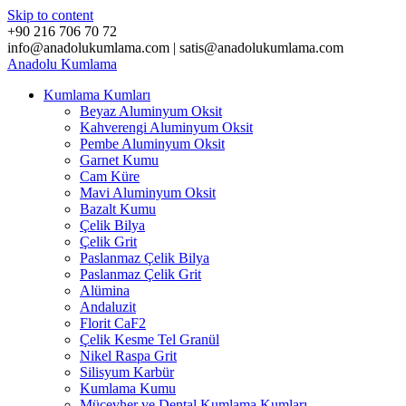
Skip to content
+90 216 706 70 72
info@anadolukumlama.com | satis@anadolukumlama.com
Anadolu
Kumlama
Kumlama Kumları
Beyaz Aluminyum Oksit
Kahverengi Aluminyum Oksit
Pembe Aluminyum Oksit
Garnet Kumu
Cam Küre
Mavi Aluminyum Oksit
Bazalt Kumu
Çelik Bilya
Çelik Grit
Paslanmaz Çelik Bilya
Paslanmaz Çelik Grit
Alümina
Andaluzit
Florit CaF2
Çelik Kesme Tel Granül
Nikel Raspa Grit
Silisyum Karbür
Kumlama Kumu
Mücevher ve Dental Kumlama Kumları