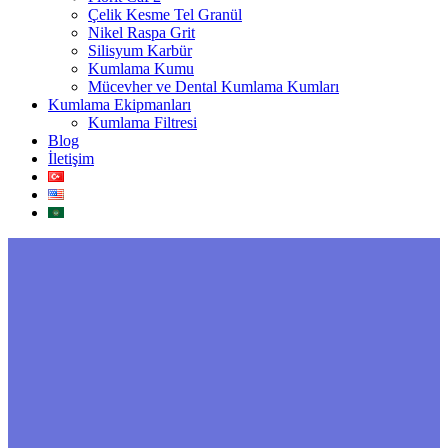
Çelik Kesme Tel Granül
Nikel Raspa Grit
Silisyum Karbür
Kumlama Kumu
Mücevher ve Dental Kumlama Kumları
Kumlama Ekipmanları
Kumlama Filtresi
Blog
İletişim