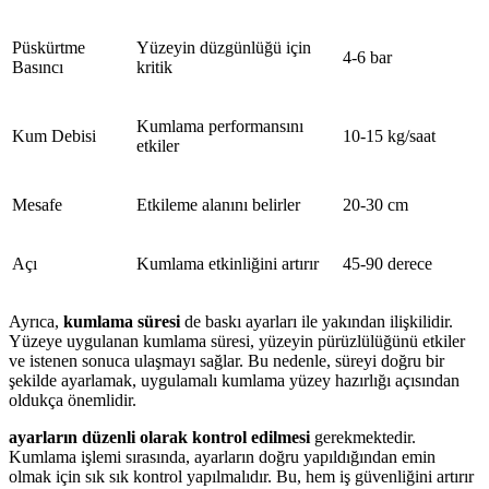
Püskürtme
Yüzeyin düzgünlüğü için
4-6 bar
Basıncı
kritik
Kumlama performansını
Kum Debisi
10-15 kg/saat
etkiler
Mesafe
Etkileme alanını belirler
20-30 cm
Açı
Kumlama etkinliğini artırır
45-90 derece
Ayrıca,
kumlama süresi
de baskı ayarları ile yakından ilişkilidir.
Yüzeye uygulanan kumlama süresi, yüzeyin pürüzlülüğünü etkiler
ve istenen sonuca ulaşmayı sağlar. Bu nedenle, süreyi doğru bir
şekilde ayarlamak, uygulamalı kumlama yüzey hazırlığı açısından
oldukça önemlidir.
ayarların düzenli olarak kontrol edilmesi
gerekmektedir.
Kumlama işlemi sırasında, ayarların doğru yapıldığından emin
olmak için sık sık kontrol yapılmalıdır. Bu, hem iş güvenliğini artırır