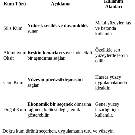
Kullanım
Kum Türü
Açıklama
Alanları
Metal yüzeyler, taş
Yüksek sertlik ve dayanıklılık
Silis Kum
ve betonda
sunar.
kullanılır.
Özellikle sert
Alüminyum
Keskin kenarları
sayesinde etkili
yüzeylerde tercih
Oksit
bir aşındırma sağlar.
edilir.
Hassas yüzey
Yüzeyin pürüzsüzleşmesini
Cam Kum
uygulamalarında
sağlar.
idealdir.
Ekonomik bir seçenek
olmasına
Genel yüzey
Doğal Kum
rağmen, kalitesi değişkenlik
hazırlığı için
gösterebilir.
kullanılır.
Doğru kum türünü seçerken, uygulamanın türü ve yüzeyin