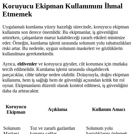
Koruyucu Ekipman Kullanımını İhmal
Etmemek
Uygulamalı kumlama yüzey hazırlığı sürecinde, koruyucu ekipman
kullanımı son derece önemlidir. Bu ekipmanlar, iş güvenliğini
artırırken, çalışanların maruz kalabileceği zararlı etkileri minimize
eder. Örneğin, kumlama işlemi sırasında solunum yolu rahatsızlıkları
riski artar. Bu nedenle, uygun solunum maskeleri ve gözlüklerin
kullanılması gerekmektedir.
Ayrıca,
eldivenler
ve koruyucu giysiler, cilt koruması için mutlaka
tercih edilmelidir. Kumlama işlemi sırasında oluşabilecek
parçacıklar, ciltte tahrişe neden olabilir. Dolayısıyla, doğru ekipman
kullanımı, hem iş sağlığı hem de güvenliği açısından kritik bir rol
oynar. Ekipmanların düzenli olarak kontrol edilmesi, iş güvenliğini
daha da artıracaktır.
Koruyucu
Açıklama
Kullanım Amacı
Ekipman
Solunum
Toz ve zararlı gazlardan
Solunum yolu
Maskesi
koruma sağlar.
hastalıklarını önlemek.