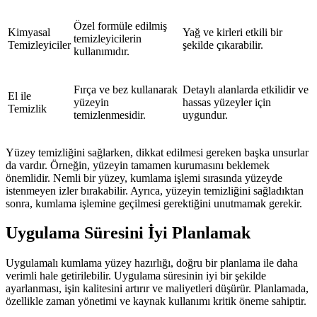
Özel formüle edilmiş
Kimyasal
Yağ ve kirleri etkili bir
temizleyicilerin
Temizleyiciler
şekilde çıkarabilir.
kullanımıdır.
Fırça ve bez kullanarak
Detaylı alanlarda etkilidir ve
El ile
yüzeyin
hassas yüzeyler için
Temizlik
temizlenmesidir.
uygundur.
Yüzey temizliğini sağlarken, dikkat edilmesi gereken başka unsurlar
da vardır. Örneğin, yüzeyin tamamen kurumasını beklemek
önemlidir. Nemli bir yüzey, kumlama işlemi sırasında yüzeyde
istenmeyen izler bırakabilir. Ayrıca, yüzeyin temizliğini sağladıktan
sonra, kumlama işlemine geçilmesi gerektiğini unutmamak gerekir.
Uygulama Süresini İyi Planlamak
Uygulamalı kumlama yüzey hazırlığı, doğru bir planlama ile daha
verimli hale getirilebilir. Uygulama süresinin iyi bir şekilde
ayarlanması, işin kalitesini artırır ve maliyetleri düşürür. Planlamada,
özellikle zaman yönetimi ve kaynak kullanımı kritik öneme sahiptir.