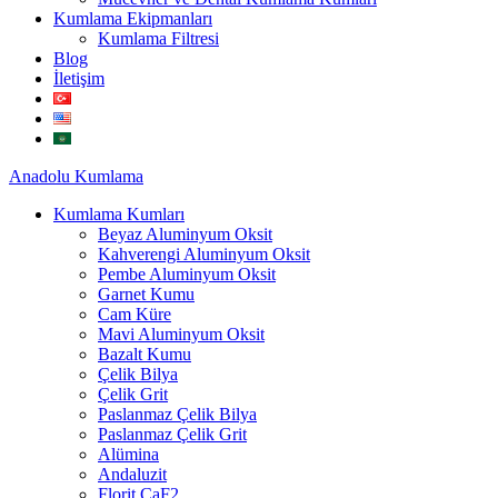
Kumlama Ekipmanları
Kumlama Filtresi
Blog
İletişim
Anadolu
Kumlama
Kumlama Kumları
Beyaz Aluminyum Oksit
Kahverengi Aluminyum Oksit
Pembe Aluminyum Oksit
Garnet Kumu
Cam Küre
Mavi Aluminyum Oksit
Bazalt Kumu
Çelik Bilya
Çelik Grit
Paslanmaz Çelik Bilya
Paslanmaz Çelik Grit
Alümina
Andaluzit
Florit CaF2