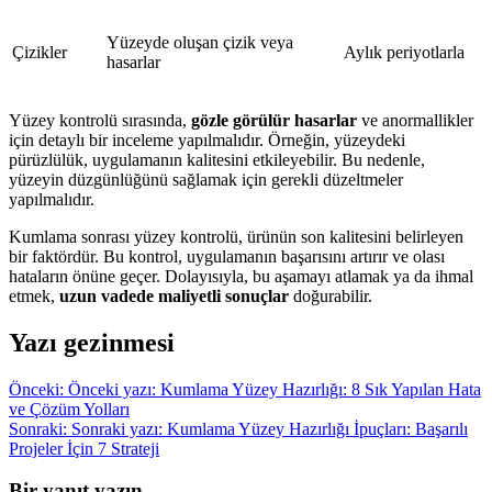
Yüzeyde oluşan çizik veya
Çizikler
Aylık periyotlarla
hasarlar
Yüzey kontrolü sırasında,
gözle görülür hasarlar
ve anormallikler
için detaylı bir inceleme yapılmalıdır. Örneğin, yüzeydeki
pürüzlülük, uygulamanın kalitesini etkileyebilir. Bu nedenle,
yüzeyin düzgünlüğünü sağlamak için gerekli düzeltmeler
yapılmalıdır.
Kumlama sonrası yüzey kontrolü, ürünün son kalitesini belirleyen
bir faktördür. Bu kontrol, uygulamanın başarısını artırır ve olası
hataların önüne geçer. Dolayısıyla, bu aşamayı atlamak ya da ihmal
etmek,
uzun vadede maliyetli sonuçlar
doğurabilir.
Yazı gezinmesi
Önceki:
Önceki yazı:
Kumlama Yüzey Hazırlığı: 8 Sık Yapılan Hata
ve Çözüm Yolları
Sonraki:
Sonraki yazı:
Kumlama Yüzey Hazırlığı İpuçları: Başarılı
Projeler İçin 7 Strateji
Bir yanıt yazın