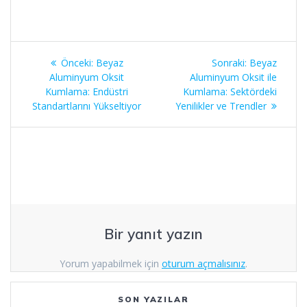
Yazı
Önceki
Sonraki
Önceki:
Beyaz
Sonraki:
Beyaz
gezinmesi
yazı:
yazı:
Aluminyum Oksit
Aluminyum Oksit ile
Kumlama: Endüstri
Kumlama: Sektördeki
Standartlarını Yükseltiyor
Yenilikler ve Trendler
Bir yanıt yazın
Yorum yapabilmek için
oturum açmalısınız
.
SON YAZILAR