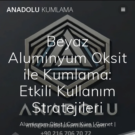
Skip
ANADOLU
KUMLAMA
to
content
Beyaz
Aluminyum Oksit
ile Kumlama:
Etkili Kullanım
Stratejileri
Aluminyum Oksit | Cam Küre | Garnet |