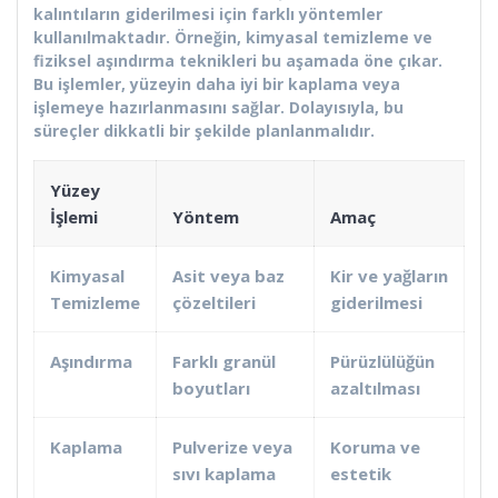
kalıntıların giderilmesi için farklı yöntemler
kullanılmaktadır. Örneğin, kimyasal temizleme ve
fiziksel aşındırma teknikleri bu aşamada öne çıkar.
Bu işlemler, yüzeyin daha iyi bir kaplama veya
işlemeye hazırlanmasını sağlar. Dolayısıyla, bu
süreçler dikkatli bir şekilde planlanmalıdır.
Yüzey
İşlemi
Yöntem
Amaç
Kimyasal
Asit veya baz
Kir ve yağların
Temizleme
çözeltileri
giderilmesi
Aşındırma
Farklı granül
Pürüzlülüğün
boyutları
azaltılması
Kaplama
Pulverize veya
Koruma ve
sıvı kaplama
estetik