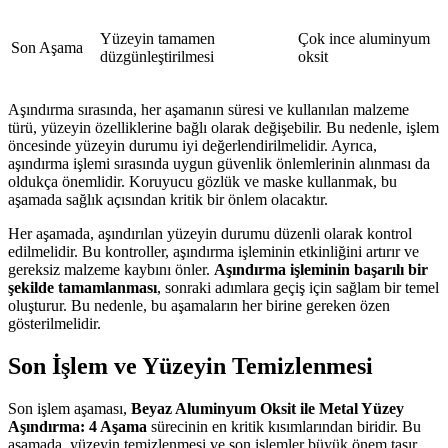
Yüzeyin tamamen
Çok ince aluminyum
Son Aşama
düzgünleştirilmesi
oksit
Aşındırma sırasında, her aşamanın süresi ve kullanılan malzeme
türü, yüzeyin özelliklerine bağlı olarak değişebilir. Bu nedenle, işlem
öncesinde yüzeyin durumu iyi değerlendirilmelidir. Ayrıca,
aşındırma işlemi sırasında uygun güvenlik önlemlerinin alınması da
oldukça önemlidir. Koruyucu gözlük ve maske kullanmak, bu
aşamada sağlık açısından kritik bir önlem olacaktır.
Her aşamada, aşındırılan yüzeyin durumu düzenli olarak kontrol
edilmelidir. Bu kontroller, aşındırma işleminin etkinliğini artırır ve
gereksiz malzeme kaybını önler.
Aşındırma işleminin başarılı bir
şekilde tamamlanması
, sonraki adımlara geçiş için sağlam bir temel
oluşturur. Bu nedenle, bu aşamaların her birine gereken özen
gösterilmelidir.
Son İşlem ve Yüzeyin Temizlenmesi
Son işlem aşaması,
Beyaz Aluminyum Oksit ile Metal Yüzey
Aşındırma: 4 Aşama
sürecinin en kritik kısımlarından biridir. Bu
aşamada, yüzeyin temizlenmesi ve son işlemler büyük önem taşır.