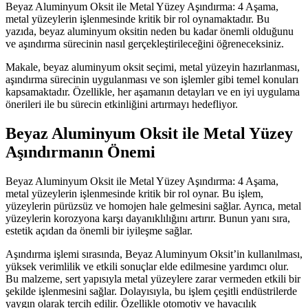
Beyaz Aluminyum Oksit ile Metal Yüzey Aşındırma: 4 Aşama,
metal yüzeylerin işlenmesinde kritik bir rol oynamaktadır. Bu
yazıda, beyaz aluminyum oksitin neden bu kadar önemli olduğunu
ve aşındırma sürecinin nasıl gerçekleştirileceğini öğreneceksiniz.
Makale, beyaz aluminyum oksit seçimi, metal yüzeyin hazırlanması,
aşındırma sürecinin uygulanması ve son işlemler gibi temel konuları
kapsamaktadır. Özellikle, her aşamanın detayları ve en iyi uygulama
önerileri ile bu sürecin etkinliğini artırmayı hedefliyor.
Beyaz Aluminyum Oksit ile Metal Yüzey
Aşındırmanın Önemi
Beyaz Aluminyum Oksit ile Metal Yüzey Aşındırma: 4 Aşama,
metal yüzeylerin işlenmesinde kritik bir rol oynar. Bu işlem,
yüzeylerin pürüzsüz ve homojen hale gelmesini sağlar. Ayrıca, metal
yüzeylerin korozyona karşı dayanıklılığını artırır. Bunun yanı sıra,
estetik açıdan da önemli bir iyileşme sağlar.
Aşındırma işlemi sırasında, Beyaz Aluminyum Oksit’in kullanılması,
yüksek verimlilik ve etkili sonuçlar elde edilmesine yardımcı olur.
Bu malzeme, sert yapısıyla metal yüzeylere zarar vermeden etkili bir
şekilde işlenmesini sağlar. Dolayısıyla, bu işlem çeşitli endüstrilerde
yaygın olarak tercih edilir. Özellikle otomotiv ve havacılık