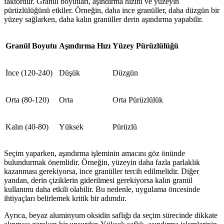
faktördür. Granül boyutları, aşındırma hızını ve yüzeyin
pürüzlülüğünü etkiler. Örneğin, daha ince granüller, daha düzgün bir
yüzey sağlarken, daha kalın granüller derin aşındırma yapabilir.
Granül Boyutu
Aşındırma Hızı
Yüzey Pürüzlülüğü
İnce (120-240)
Düşük
Düzgün
Orta (80-120)
Orta
Orta Pürüzlülük
Kalın (40-80)
Yüksek
Pürüzlü
Seçim yaparken, aşındırma işleminin amacını göz önünde
bulundurmak önemlidir. Örneğin, yüzeyin daha fazla parlaklık
kazanması gerekiyorsa, ince granüller tercih edilmelidir. Diğer
yandan, derin çiziklerin giderilmesi gerekiyorsa kalın granül
kullanımı daha etkili olabilir. Bu nedenle, uygulama öncesinde
ihtiyaçları belirlemek kritik bir adımdır.
Ayrıca, beyaz aluminyum oksidin saflığı da seçim sürecinde dikkate