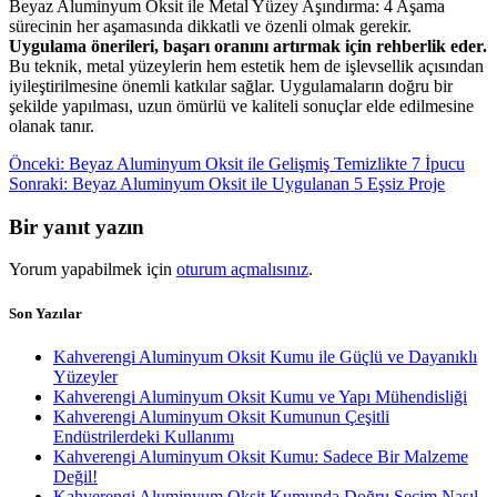
Beyaz Aluminyum Oksit ile Metal Yüzey Aşındırma: 4 Aşama
sürecinin her aşamasında dikkatli ve özenli olmak gerekir.
Uygulama önerileri, başarı oranını artırmak için rehberlik eder.
Bu teknik, metal yüzeylerin hem estetik hem de işlevsellik açısından
iyileştirilmesine önemli katkılar sağlar. Uygulamaların doğru bir
şekilde yapılması, uzun ömürlü ve kaliteli sonuçlar elde edilmesine
olanak tanır.
Yazı
Önceki
Önceki:
Beyaz Aluminyum Oksit ile Gelişmiş Temizlikte 7 İpucu
yazı:
Sonraki
Sonraki:
Beyaz Aluminyum Oksit ile Uygulanan 5 Eşsiz Proje
gezinmesi
yazı:
Bir yanıt yazın
Yorum yapabilmek için
oturum açmalısınız
.
Son Yazılar
Kahverengi Aluminyum Oksit Kumu ile Güçlü ve Dayanıklı
Yüzeyler
Kahverengi Aluminyum Oksit Kumu ve Yapı Mühendisliği
Kahverengi Aluminyum Oksit Kumunun Çeşitli
Endüstrilerdeki Kullanımı
Kahverengi Aluminyum Oksit Kumu: Sadece Bir Malzeme
Değil!
Kahverengi Aluminyum Oksit Kumunda Doğru Seçim Nasıl