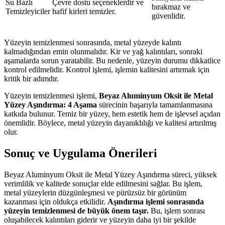
Su Bazlı
Çevre dostu seçeneklerdir ve
bırakmaz ve
Temizleyiciler
hafif kirleri temizler.
güvenlidir.
Yüzeyin temizlenmesi sonrasında, metal yüzeyde kalıntı
kalmadığından emin olunmalıdır. Kir ve yağ kalıntıları, sonraki
aşamalarda sorun yaratabilir. Bu nedenle, yüzeyin durumu dikkatlice
kontrol edilmelidir. Kontrol işlemi, işlemin kalitesini artırmak için
kritik bir adımdır.
Yüzeyin temizlenmesi işlemi,
Beyaz Aluminyum Oksit ile Metal
Yüzey Aşındırma: 4 Aşama
sürecinin başarıyla tamamlanmasına
katkıda bulunur. Temiz bir yüzey, hem estetik hem de işlevsel açıdan
önemlidir. Böylece, metal yüzeyin dayanıklılığı ve kalitesi artırılmış
olur.
Sonuç ve Uygulama Önerileri
Beyaz Aluminyum Oksit ile Metal Yüzey Aşındırma süreci, yüksek
verimlilik ve kalitede sonuçlar elde edilmesini sağlar. Bu işlem,
metal yüzeylerin düzgünleşmesi ve pürüzsüz bir görünüm
kazanması için oldukça etkilidir.
Aşındırma işlemi sonrasında
yüzeyin temizlenmesi de büyük önem taşır.
Bu, işlem sonrası
oluşabilecek kalıntıları giderir ve yüzeyin daha iyi bir şekilde