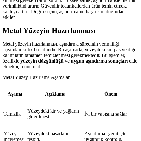
alınması gereken bir unsurdur. Yüksek saflık, aşındırma işlemlerinin
verimliliğini artırır. Güvenilir tedarikçilerden ürün temin etmek,
kaliteyi artırır. Doğru seçim, aşındırmanın başarısını doğrudan
etkiler.
Metal Yüzeyin Hazırlanması
Metal yüzeyin hazırlanması, aşındırma sürecinin verimliliği
açısından kritik bir adımdır. Bu aşamada, yüzeydeki kir, pas ve diğer
kalıntıların tamamen temizlenmesi gerekmektedir. Bu işlemler,
özellikle
yüzeyin düzgünlüğü
ve
uygun aşındırma sonuçları
elde
etmek için önemlidir.
Metal Yüzey Hazırlama Aşamaları
Aşama
Açıklama
Önem
Yüzeydeki kir ve yağların
Temizlik
İyi bir yapışma sağlar.
giderilmesi.
Yüzey
Yüzeydeki hasarların
Aşındırma işlemi için
İncelemesi
tespiti.
uygunluk kontrolü.