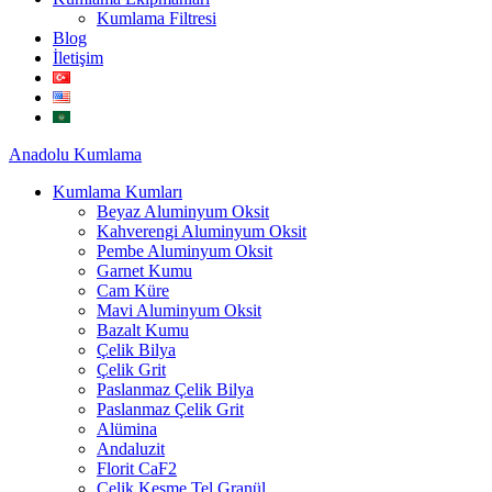
Kumlama Filtresi
Blog
İletişim
Anadolu
Kumlama
Kumlama Kumları
Beyaz Aluminyum Oksit
Kahverengi Aluminyum Oksit
Pembe Aluminyum Oksit
Garnet Kumu
Cam Küre
Mavi Aluminyum Oksit
Bazalt Kumu
Çelik Bilya
Çelik Grit
Paslanmaz Çelik Bilya
Paslanmaz Çelik Grit
Alümina
Andaluzit
Florit CaF2
Çelik Kesme Tel Granül