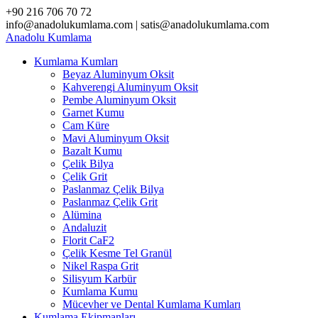
Skip
+90 216 706 70 72
to
info@anadolukumlama.com | satis@anadolukumlama.com
content
Anadolu
Kumlama
Kumlama Kumları
Beyaz Aluminyum Oksit
Kahverengi Aluminyum Oksit
Pembe Aluminyum Oksit
Garnet Kumu
Cam Küre
Mavi Aluminyum Oksit
Bazalt Kumu
Çelik Bilya
Çelik Grit
Paslanmaz Çelik Bilya
Paslanmaz Çelik Grit
Alümina
Andaluzit
Florit CaF2
Çelik Kesme Tel Granül
Nikel Raspa Grit
Silisyum Karbür
Kumlama Kumu
Mücevher ve Dental Kumlama Kumları
Kumlama Ekipmanları