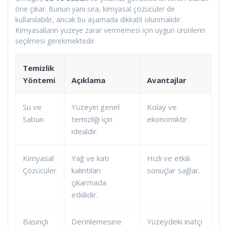
öne çıkar. Bunun yanı sıra, kimyasal çözücüler de
kullanılabilir, ancak bu aşamada dikkatli olunmalıdır.
Kimyasalların yüzeye zarar vermemesi için uygun ürünlerin
seçilmesi gerekmektedir.
Temizlik
Yöntemi
Açıklama
Avantajlar
Su ve
Yüzeyin genel
Kolay ve
Sabun
temizliği için
ekonomiktir.
idealdir.
Kimyasal
Yağ ve katı
Hızlı ve etkili
Çözücüler
kalıntıları
sonuçlar sağlar.
çıkarmada
etkilidir.
Basınçlı
Derinlemesine
Yüzeydeki inatçı