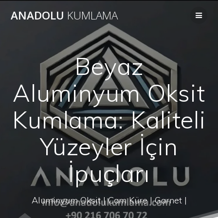
Skip
ANADOLU
KUMLAMA
to
content
Beyaz
Aluminyum Oksit
Kumlama: Kaliteli
Yüzeyler İçin
İpuçları
Aluminyum Oksit | Cam Küre | Garnet |