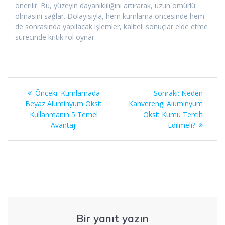
önerilir. Bu, yüzeyin dayanıklılığını artırarak, uzun ömürlü
olmasını sağlar. Dolayısıyla, hem kumlama öncesinde hem
de sonrasında yapılacak işlemler, kaliteli sonuçlar elde etme
sürecinde kritik rol oynar.
Yazı
Önceki
Sonraki
Önceki:
Kumlamada
Sonraki:
Neden
gezinmesi
yazı:
yazı:
Beyaz Aluminyum Oksit
Kahverengi Aluminyum
Kullanmanın 5 Temel
Oksit Kumu Tercih
Avantajı
Edilmeli?
Bir yanıt yazın