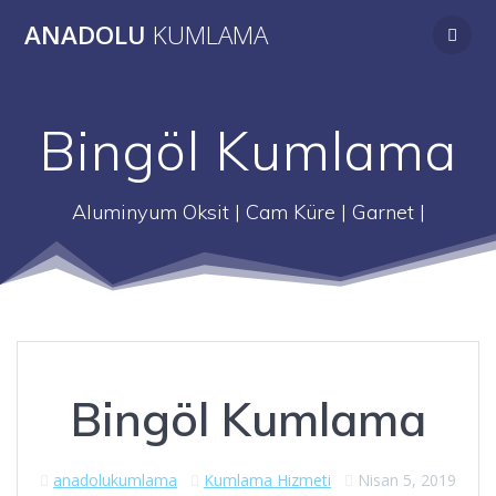
Skip
ANADOLU
KUMLAMA
to
content
Bingöl Kumlama
Aluminyum Oksit | Cam Küre | Garnet |
Bingöl Kumlama
anadolukumlama
Kumlama Hizmeti
Nisan 5, 2019