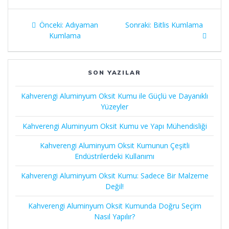
Yazı
Önceki
Sonraki
Önceki:
Adıyaman
Sonraki:
Bitlis Kumlama
gezinmesi
yazı:
yazı:
Kumlama
SON YAZILAR
Kahverengi Aluminyum Oksit Kumu ile Güçlü ve Dayanıklı
Yüzeyler
Kahverengi Aluminyum Oksit Kumu ve Yapı Mühendisliği
Kahverengi Aluminyum Oksit Kumunun Çeşitli
Endüstrilerdeki Kullanımı
Kahverengi Aluminyum Oksit Kumu: Sadece Bir Malzeme
Değil!
Kahverengi Aluminyum Oksit Kumunda Doğru Seçim
Nasıl Yapılır?