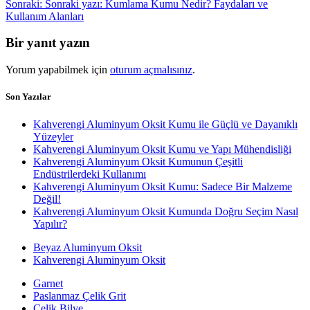
Sonraki:
Sonraki yazı:
Kumlama Kumu Nedir? Faydaları ve
Kullanım Alanları
Bir yanıt yazın
Yorum yapabilmek için
oturum açmalısınız
.
Son Yazılar
Kahverengi Aluminyum Oksit Kumu ile Güçlü ve Dayanıklı
Yüzeyler
Kahverengi Aluminyum Oksit Kumu ve Yapı Mühendisliği
Kahverengi Aluminyum Oksit Kumunun Çeşitli
Endüstrilerdeki Kullanımı
Kahverengi Aluminyum Oksit Kumu: Sadece Bir Malzeme
Değil!
Kahverengi Aluminyum Oksit Kumunda Doğru Seçim Nasıl
Yapılır?
Beyaz Aluminyum Oksit
Kahverengi Aluminyum Oksit
Garnet
Paslanmaz Çelik Grit
Çelik Bilye