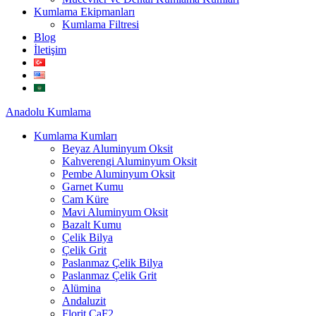
Kumlama Ekipmanları
Kumlama Filtresi
Blog
İletişim
Anadolu
Kumlama
Kumlama Kumları
Beyaz Aluminyum Oksit
Kahverengi Aluminyum Oksit
Pembe Aluminyum Oksit
Garnet Kumu
Cam Küre
Mavi Aluminyum Oksit
Bazalt Kumu
Çelik Bilya
Çelik Grit
Paslanmaz Çelik Bilya
Paslanmaz Çelik Grit
Alümina
Andaluzit
Florit CaF2