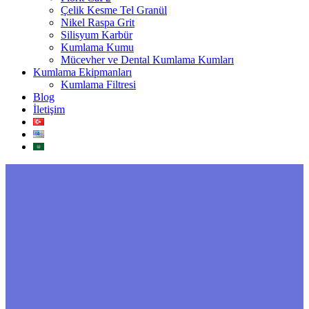
Çelik Kesme Tel Granül
Nikel Raspa Grit
Silisyum Karbür
Kumlama Kumu
Mücevher ve Dental Kumlama Kumları
Kumlama Ekipmanları
Kumlama Filtresi
Blog
İletişim