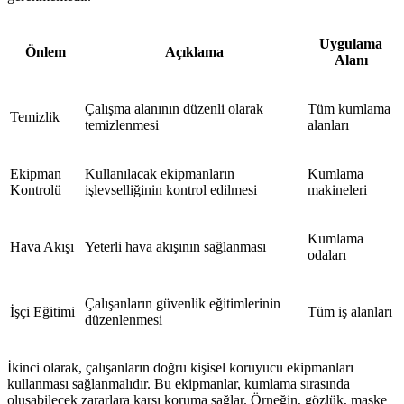
Uygulama
Önlem
Açıklama
Alanı
Çalışma alanının düzenli olarak
Tüm kumlama
Temizlik
temizlenmesi
alanları
Ekipman
Kullanılacak ekipmanların
Kumlama
Kontrolü
işlevselliğinin kontrol edilmesi
makineleri
Kumlama
Hava Akışı
Yeterli hava akışının sağlanması
odaları
Çalışanların güvenlik eğitimlerinin
İşçi Eğitimi
Tüm iş alanları
düzenlenmesi
İkinci olarak, çalışanların doğru kişisel koruyucu ekipmanları
kullanması sağlanmalıdır. Bu ekipmanlar, kumlama sırasında
oluşabilecek zararlara karşı koruma sağlar. Örneğin, gözlük, maske