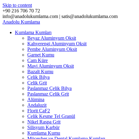
Skip to content
+90 216 706 70 72
info@anadolukumlama.com | satis@anadolukumlama.com
Anadolu
Kumlama
Kumlama Kumları
Beyaz Aluminyum Oksit
Kahverengi Aluminyum Oksit
Pembe Aluminyum Oksit
Garnet Kumu
Cam Küre
Mavi Aluminyum Oksit
Bazalt Kumu
Çelik Bilya
Çelik Grit
Paslanmaz Çelik Bilya
Paslanmaz Çelik Grit
Alümina
Andaluzit
Florit CaF2
Çelik Kesme Tel Granül
Nikel Raspa Grit
Silisyum Karbür
Kumlama Kumu
Mücevher ve Dental Kumlama Kumları