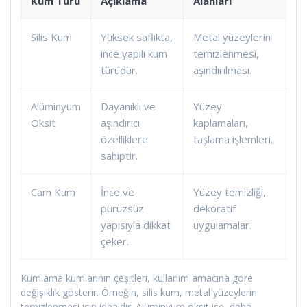
Kum Türü
Açıklama
Alanları
Silis Kum
Yüksek saflıkta,
Metal yüzeylerin
ince yapılı kum
temizlenmesi,
türüdür.
aşındırılması.
Alüminyum
Dayanıklı ve
Yüzey
Oksit
aşındırıcı
kaplamaları,
özelliklere
taşlama işlemleri.
sahiptir.
Cam Kum
İnce ve
Yüzey temizliği,
pürüzsüz
dekoratif
yapısıyla dikkat
uygulamalar.
çeker.
Kumlama kumlarının çeşitleri, kullanım amacına göre
değişiklik gösterir. Örneğin, silis kum, metal yüzeylerin
temizlenmesi için idealdir. Alüminyum oksit ise, daha