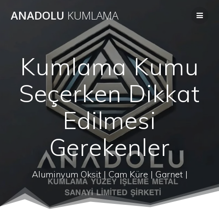
Skip
ANADOLU
KUMLAMA
to
content
Kumlama Kumu
Seçerken Dikkat
Edilmesi
Gerekenler
Aluminyum Oksit | Cam Küre | Garnet |