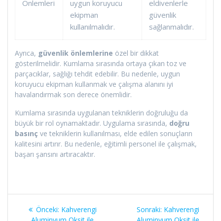
Önlemleri
uygun koruyucu
eldivenlerle
ekipman
güvenlik
kullanılmalıdır.
sağlanmalıdır.
Ayrıca,
güvenlik önlemlerine
özel bir dikkat
gösterilmelidir. Kumlama sırasında ortaya çıkan toz ve
parçacıklar, sağlığı tehdit edebilir. Bu nedenle, uygun
koruyucu ekipman kullanmak ve çalışma alanını iyi
havalandırmak son derece önemlidir.
Kumlama sırasında uygulanan tekniklerin doğruluğu da
büyük bir rol oynamaktadır. Uygulama sırasında,
doğru
basınç
ve tekniklerin kullanılması, elde edilen sonuçların
kalitesini artırır. Bu nedenle, eğitimli personel ile çalışmak,
başarı şansını artıracaktır.
Yazı
Önceki
Sonraki
Önceki:
Kahverengi
Sonraki:
Kahverengi
yazı:
yazı:
Aluminyum Oksit ile
Aluminyum Oksit ile