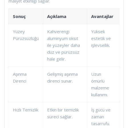
maliyet etkinliği sağlar.
Sonuç
Açıklama
Avantajlar
Yüzey
Kahverengi
Yüksek
Pürüzsüzlüğü
aluminyum oksit
estetik ve
ile yüzeyler daha
işlevsellik.
düz ve pürüzsüz
hale gelir.
Aşınma
Gelişmiş aşınma
Uzun
Direnci
direnci sunar.
ömürlü
malzeme
kullanımı.
Hızlı Temizlik
Etkin bir temizlik
İş gücü ve
süreci sağlar.
zaman
tasarrufu.