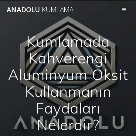
Skip
ANADOLU
KUMLAMA
to
content
Kumlamada
Kahverengi
Aluminyum Oksit
Kullanmanın
Faydaları
Nelerdir?