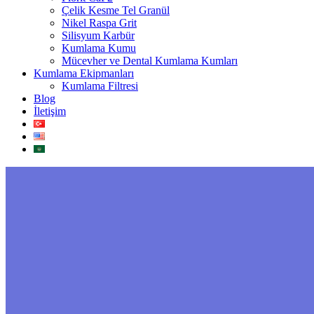
Çelik Kesme Tel Granül
Nikel Raspa Grit
Silisyum Karbür
Kumlama Kumu
Mücevher ve Dental Kumlama Kumları
Kumlama Ekipmanları
Kumlama Filtresi
Blog
İletişim