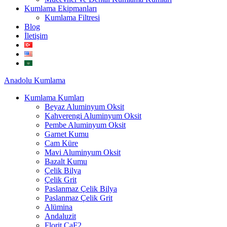
Kumlama Ekipmanları
Kumlama Filtresi
Blog
İletişim
Anadolu
Kumlama
Kumlama Kumları
Beyaz Aluminyum Oksit
Kahverengi Aluminyum Oksit
Pembe Aluminyum Oksit
Garnet Kumu
Cam Küre
Mavi Aluminyum Oksit
Bazalt Kumu
Çelik Bilya
Çelik Grit
Paslanmaz Çelik Bilya
Paslanmaz Çelik Grit
Alümina
Andaluzit
Florit CaF2