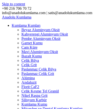
Skip to content
+90 216 706 70 72
info@anadolukumlama.com | satis@anadolukumlama.com
Anadolu
Kumlama
Kumlama Kumları
Beyaz Aluminyum Oksit
Kahverengi Aluminyum Oksit
Pembe Aluminyum Oksit
Garnet Kumu
Cam Küre
Mavi Aluminyum Oksit
Bazalt Kumu
Çelik Bilya
Çelik Grit
Paslanmaz Çelik Bilya
Paslanmaz Çelik Grit
Alümina
Andaluzit
Florit CaF2
Çelik Kesme Tel Granül
Nikel Raspa Grit
Silisyum Karbür
Kumlama Kumu
Mücevher ve Dental Kumlama Kumları