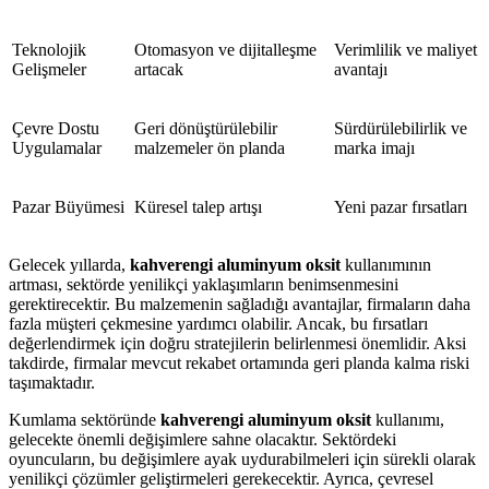
Teknolojik
Otomasyon ve dijitalleşme
Verimlilik ve maliyet
Gelişmeler
artacak
avantajı
Çevre Dostu
Geri dönüştürülebilir
Sürdürülebilirlik ve
Uygulamalar
malzemeler ön planda
marka imajı
Pazar Büyümesi
Küresel talep artışı
Yeni pazar fırsatları
Gelecek yıllarda,
kahverengi aluminyum oksit
kullanımının
artması, sektörde yenilikçi yaklaşımların benimsenmesini
gerektirecektir. Bu malzemenin sağladığı avantajlar, firmaların daha
fazla müşteri çekmesine yardımcı olabilir. Ancak, bu fırsatları
değerlendirmek için doğru stratejilerin belirlenmesi önemlidir. Aksi
takdirde, firmalar mevcut rekabet ortamında geri planda kalma riski
taşımaktadır.
Kumlama sektöründe
kahverengi aluminyum oksit
kullanımı,
gelecekte önemli değişimlere sahne olacaktır. Sektördeki
oyuncuların, bu değişimlere ayak uydurabilmeleri için sürekli olarak
yenilikçi çözümler geliştirmeleri gerekecektir. Ayrıca, çevresel