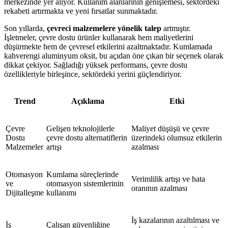
merkezinde yer alıyor. Kullanım alanlarının genişlemesi, sektördeki
rekabeti artırmakta ve yeni fırsatlar sunmaktadır.
Son yıllarda,
çevreci malzemelere yönelik talep
artmıştır.
İşletmeler, çevre dostu ürünler kullanarak hem maliyetlerini
düşürmekte hem de çevresel etkilerini azaltmaktadır. Kumlamada
kahverengi aluminyum oksit, bu açıdan öne çıkan bir seçenek olarak
dikkat çekiyor. Sağladığı yüksek performans, çevre dostu
özellikleriyle birleşince, sektördeki yerini güçlendiriyor.
Trend
Açıklama
Etki
Çevre
Gelişen teknolojilerle
Maliyet düşüşü ve çevre
Dostu
çevre dostu alternatiflerin
üzerindeki olumsuz etkilerin
Malzemeler
artışı
azalması
Otomasyon
Kumlama süreçlerinde
Verimlilik artışı ve hata
ve
otomasyon sistemlerinin
oranının azalması
Dijitalleşme
kullanımı
İş kazalarının azaltılması ve
İş
Çalışan güvenliğine