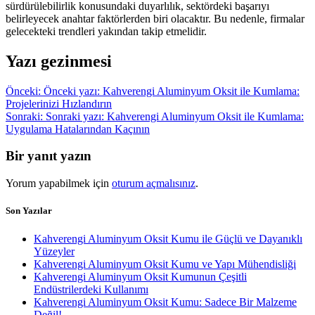
sürdürülebilirlik konusundaki duyarlılık, sektördeki başarıyı
belirleyecek anahtar faktörlerden biri olacaktır. Bu nedenle, firmalar
gelecekteki trendleri yakından takip etmelidir.
Yazı gezinmesi
Önceki:
Önceki yazı:
Kahverengi Aluminyum Oksit ile Kumlama:
Projelerinizi Hızlandırın
Sonraki:
Sonraki yazı:
Kahverengi Aluminyum Oksit ile Kumlama:
Uygulama Hatalarından Kaçının
Bir yanıt yazın
Yorum yapabilmek için
oturum açmalısınız
.
Son Yazılar
Kahverengi Aluminyum Oksit Kumu ile Güçlü ve Dayanıklı
Yüzeyler
Kahverengi Aluminyum Oksit Kumu ve Yapı Mühendisliği
Kahverengi Aluminyum Oksit Kumunun Çeşitli
Endüstrilerdeki Kullanımı
Kahverengi Aluminyum Oksit Kumu: Sadece Bir Malzeme
Değil!