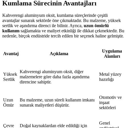
Kumlama Sürecinin Avantajları
Kahverengi aluminyum oksit, kumlama süreçlerinde çeşitli
avantajlar sunarak sektörde öne çıkmaktadır. Bu malzeme, yüksek
sertlik ve aşındırma direnci ile bilinir. Ayrıca,
uzun ömürlü
kullanım
sağlamakta ve maliyet etkinliği ile dikkat çekmektedir. Bu
nedenle, birçok endüstride tercih edilen bir seçenek haline gelmiştir.
Uygulama
Avantaj
Açıklama
Alanları
Kahverengi aluminyum oksit, diğer
Yüksek
Metal yüzey
malzemelere göre daha fazla aşındırma
Sertlik
hazırlığı
direncine sahiptir.
Otomotiv ve
Uzun
Bu malzeme, uzun süreli kullanım imkanı
inşaat
Ömür
sunarak maliyetleri düşürür.
sektörleri
Genel
Çevre
Doğal kaynaklardan elde edildiği için