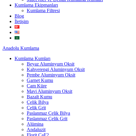
Kumlama Ekipmanları
Kumlama Filtresi
Blog
İletişim
Anadolu
Kumlama
Kumlama Kumları
Beyaz Aluminyum Oksit
Kahverengi Aluminyum Oksit
Pembe Aluminyum Oksit
Garnet Kumu
Cam Küre
Mavi Aluminyum Oksit
Bazalt Kumu
Çelik Bilya
Çelik Grit
Paslanmaz Çelik Bilya
Paslanmaz Çelik Grit
Alümina
Andaluzit
Florit CaF2