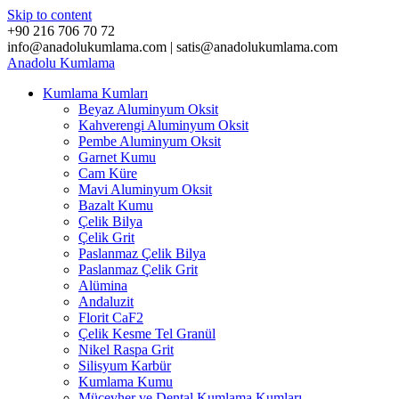
Skip to content
+90 216 706 70 72
info@anadolukumlama.com | satis@anadolukumlama.com
Anadolu
Kumlama
Kumlama Kumları
Beyaz Aluminyum Oksit
Kahverengi Aluminyum Oksit
Pembe Aluminyum Oksit
Garnet Kumu
Cam Küre
Mavi Aluminyum Oksit
Bazalt Kumu
Çelik Bilya
Çelik Grit
Paslanmaz Çelik Bilya
Paslanmaz Çelik Grit
Alümina
Andaluzit
Florit CaF2
Çelik Kesme Tel Granül
Nikel Raspa Grit
Silisyum Karbür
Kumlama Kumu
Mücevher ve Dental Kumlama Kumları