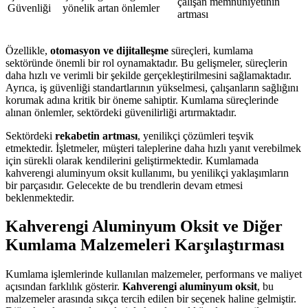
çalışan memnuniyetinin
Güvenliği
yönelik artan önlemler
artması
Özellikle,
otomasyon ve dijitalleşme
süreçleri, kumlama
sektöründe önemli bir rol oynamaktadır. Bu gelişmeler, süreçlerin
daha hızlı ve verimli bir şekilde gerçekleştirilmesini sağlamaktadır.
Ayrıca, iş güvenliği standartlarının yükselmesi, çalışanların sağlığını
korumak adına kritik bir öneme sahiptir. Kumlama süreçlerinde
alınan önlemler, sektördeki güvenilirliği artırmaktadır.
Sektördeki
rekabetin artması
, yenilikçi çözümleri teşvik
etmektedir. İşletmeler, müşteri taleplerine daha hızlı yanıt verebilmek
için sürekli olarak kendilerini geliştirmektedir. Kumlamada
kahverengi aluminyum oksit kullanımı, bu yenilikçi yaklaşımların
bir parçasıdır. Gelecekte de bu trendlerin devam etmesi
beklenmektedir.
Kahverengi Aluminyum Oksit ve Diğer
Kumlama Malzemeleri Karşılaştırması
Kumlama işlemlerinde kullanılan malzemeler, performans ve maliyet
açısından farklılık gösterir.
Kahverengi aluminyum oksit
, bu
malzemeler arasında sıkça tercih edilen bir seçenek haline gelmiştir.