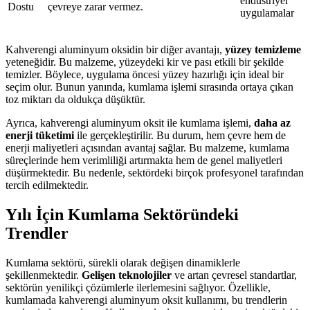
endüstriyel
Dostu
çevreye zarar vermez.
uygulamalar
Kahverengi aluminyum oksidin bir diğer avantajı,
yüzey temizleme
yeteneğidir. Bu malzeme, yüzeydeki kir ve pası etkili bir şekilde
temizler. Böylece, uygulama öncesi yüzey hazırlığı için ideal bir
seçim olur. Bunun yanında, kumlama işlemi sırasında ortaya çıkan
toz miktarı da oldukça düşüktür.
Ayrıca, kahverengi aluminyum oksit ile kumlama işlemi,
daha az
enerji tüketimi
ile gerçekleştirilir. Bu durum, hem çevre hem de
enerji maliyetleri açısından avantaj sağlar. Bu malzeme, kumlama
süreçlerinde hem verimliliği artırmakta hem de genel maliyetleri
düşürmektedir. Bu nedenle, sektördeki birçok profesyonel tarafından
tercih edilmektedir.
Yılı İçin Kumlama Sektöründeki
Trendler
Kumlama sektörü, sürekli olarak değişen dinamiklerle
şekillenmektedir.
Gelişen teknolojiler
ve artan çevresel standartlar,
sektörün yenilikçi çözümlerle ilerlemesini sağlıyor. Özellikle,
kumlamada kahverengi aluminyum oksit kullanımı, bu trendlerin