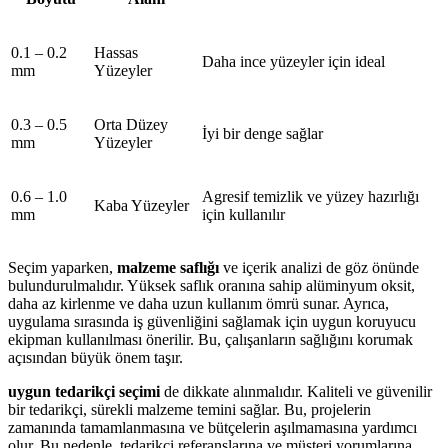
0.1 – 0.2
Hassas
Daha ince yüzeyler için ideal
mm
Yüzeyler
0.3 – 0.5
Orta Düzey
İyi bir denge sağlar
mm
Yüzeyler
0.6 – 1.0
Agresif temizlik ve yüzey hazırlığı
Kaba Yüzeyler
mm
için kullanılır
Seçim yaparken,
malzeme saflığı
ve içerik analizi de göz önünde
bulundurulmalıdır. Yüksek saflık oranına sahip alüminyum oksit,
daha az kirlenme ve daha uzun kullanım ömrü sunar. Ayrıca,
uygulama sırasında iş güvenliğini sağlamak için uygun koruyucu
ekipman kullanılması önerilir. Bu, çalışanların sağlığını korumak
açısından büyük önem taşır.
uygun tedarikçi seçimi
de dikkate alınmalıdır. Kaliteli ve güvenilir
bir tedarikçi, sürekli malzeme temini sağlar. Bu, projelerin
zamanında tamamlanmasına ve bütçelerin aşılmamasına yardımcı
olur. Bu nedenle, tedarikçi referanslarına ve müşteri yorumlarına