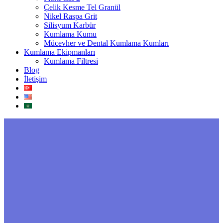
Çelik Kesme Tel Granül
Nikel Raspa Grit
Silisyum Karbür
Kumlama Kumu
Mücevher ve Dental Kumlama Kumları
Kumlama Ekipmanları
Kumlama Filtresi
Blog
İletişim